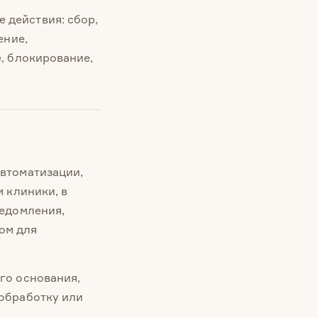
 действия: сбор,
ение,
, блокирование,
автоматизации,
м клиники, в
ведомления,
ом для
го основания,
 обработку или