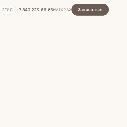
+7 843 223-66-66
Записаться
2ГИС
WA
TG
MAX