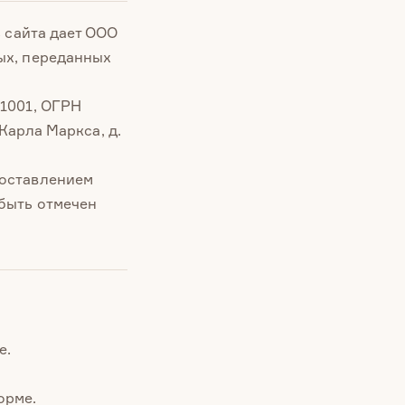
ь сайта дает ООО
ых, переданных
01001, ОГРН
 Карла Маркса, д.
роставлением
 быть отмечен
е.
орме.