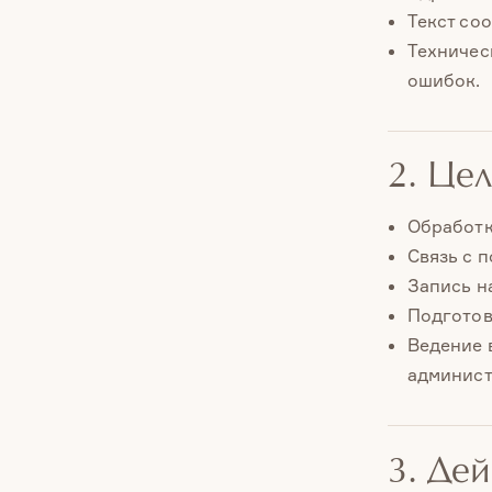
Текст со
Техничес
ошибок.
2. Це
Обработк
Связь с 
Запись н
Подготов
Ведение 
админист
3. Де