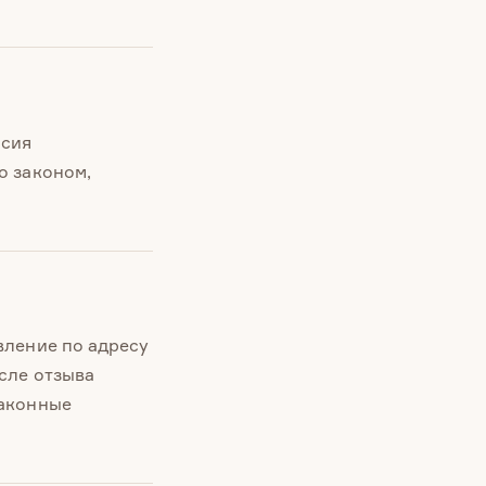
асия
о законом,
вление по адресу
сле отзыва
законные