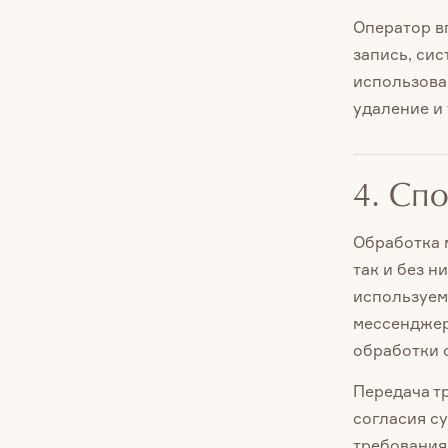
Оператор в
запись, сис
использова
удаление и
4. Сп
Обработка 
так и без н
используем
мессенджер
обработки 
Передача т
согласия с
требования