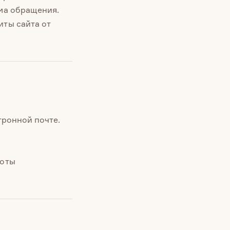
ма обращения.
иты сайта от
тронной почте.
боты