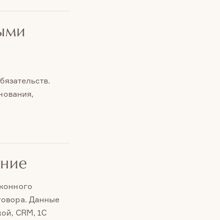
ными
бязательств.
нования,
ение
аконного
говора. Данные
ой, CRM, 1С