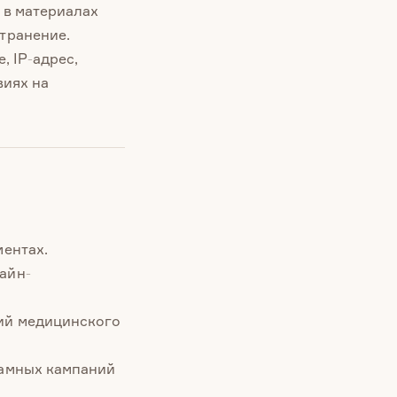
 в материалах
транение.
, IP-адрес,
виях на
ментах.
айн-
ний медицинского
ламных кампаний