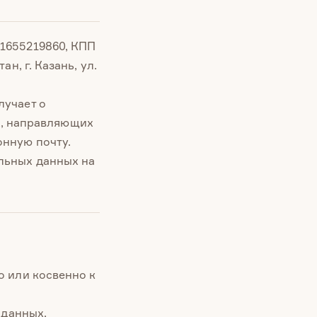
1655219860, КПП
н, г. Казань, ул.
лучает о
цах, направляющих
онную почту.
льных данных на
 или косвенно к
 данных,