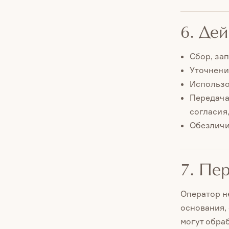
6. Де
Сбор, за
Уточнени
Использо
Передача
согласия
Обезличи
7. Пе
Оператор н
основания,
могут обра