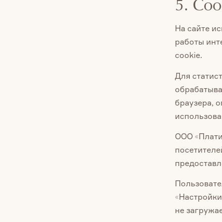
5. Co
На сайте и
работы инт
cookie.
Для статис
обрабатыват
браузера, 
использова
ООО «Плати
посетителе
предоставл
Пользовате
«Настройки 
не загружае