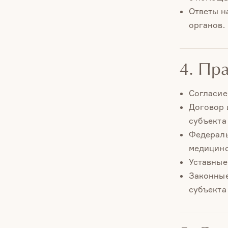
Ответы н
органов.
4. Пр
Согласие
Договор 
субъекта
Федераль
медицинс
Уставные
Законные
субъекта