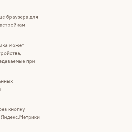
ще браузера для
настройкам
рика может
тройства,
редаваемые при
анных
и
рез кнопку
д Яндекс.Метрики