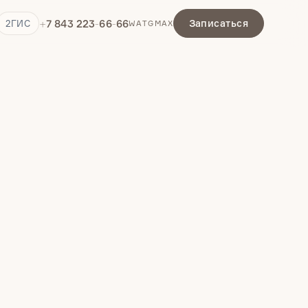
+7 843 223-66-66
Записаться
2ГИС
WA
TG
MAX