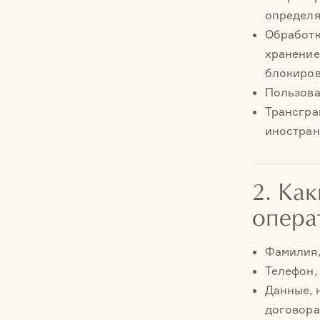
определя
Обработк
хранение
блокиров
Пользоват
Трансгра
иностран
2. Ка
опера
Фамилия,
Телефон,
Данные, 
договора