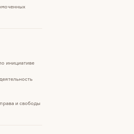
номоченных
по инициативе
деятельность
 права и свободы