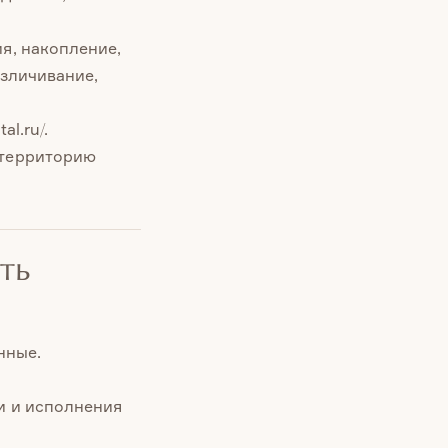
я, накопление,
езличивание,
l.ru/.
 территорию
ть
нные.
и и исполнения