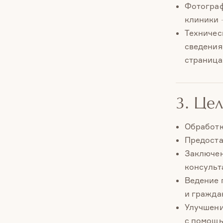
Фотограф
клиники 
Техническ
сведения
страница
3. Це
Обработк
Предоста
Заключен
консульт
Ведение 
и гражда
Улучшени
с помощь